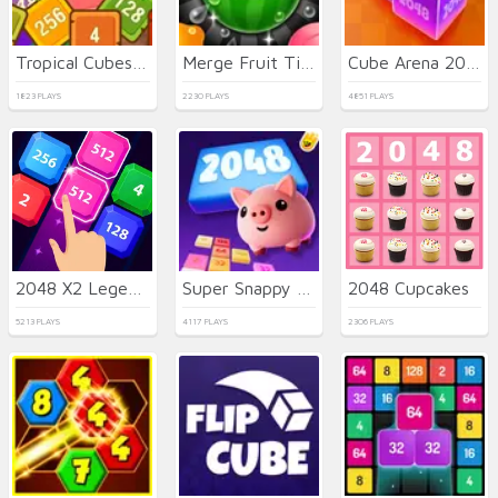
Tropical Cubes 2048
Merge Fruit Time
Cube Arena 2048 Merge Numbers
1823 PLAYS
2230 PLAYS
4851 PLAYS
2048 X2 Legends
Super Snappy 2408
2048 Cupcakes
5213 PLAYS
4117 PLAYS
2306 PLAYS