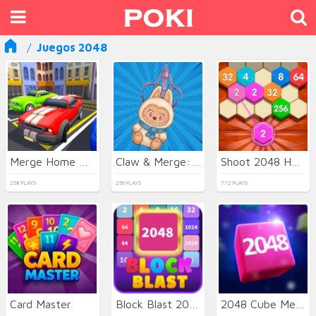
Juegos 2048
Merge Home Ball 2048
Claw & Merge: Labubu Drop
Shoot 2048 Hexa
258 PLAYS
256 PLAYS
772 PLAYS
Card Master
Block Blast 2048
2048 Cube Merge