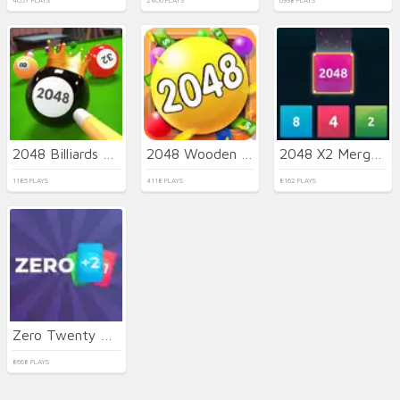
4057 PLAYS
2406 PLAYS
6938 PLAYS
2048 Billiards 3D
2048 Wooden Edition
2048 X2 Merge Blocks
1185 PLAYS
4118 PLAYS
8162 PLAYS
Zero Twenty One: 21 Points
8668 PLAYS