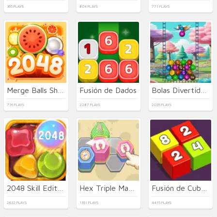
365 PLAYS
804 PLAYS
771 PLAYS
Merge Balls Shooter 2048 Connect Fruits
Fusión de Dados
Bolas Divertidas 2048
716 PLAYS
2287 PLAYS
2035 PLAYS
2048 Skill Edition
Hex Triple Match
Fusión de Cubos 2048 3D
2632 PLAYS
1351 PLAYS
4415 PLAYS