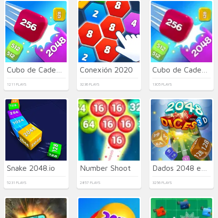
Cubo de Cadena 2048
Conexión 2020
Cubo de Cadena 2048 Fusión 3D
1211 PLAYS
3236 PLAYS
1305 PLAYS
Snake 2048.io
Number Shoot
Dados 2048 en 3D
5231 PLAYS
2857 PLAYS
3256 PLAYS