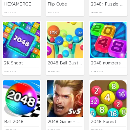
HEXAMERGE
Flip Cube
2048: Puzzle Classic
5003 PLAYS
3663 PLAYS
6855 PLAYS
2K Shoot
2048 Ball Buster
2048 numbers
3894 PLAYS
8456 PLAYS
7798 PLAYS
Ball 2048
2048 Game - Arena of Valor
2048 Forest