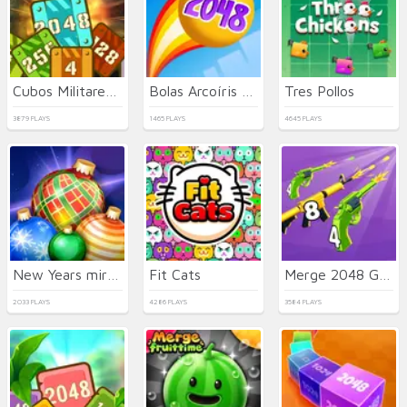
Cubos Militares 2048
Bolas Arcoíris 2048
Tres Pollos
3879 PLAYS
1465 PLAYS
4645 PLAYS
New Years miracles! Connect the balls!
Fit Cats
Merge 2048 Gun Rush
2033 PLAYS
4286 PLAYS
3584 PLAYS