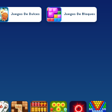
Juegos De Dulces
Juegos De Bloques
e Mahjong
Juegos De Joyas