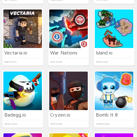
3971 PLAYS
1086 PLAYS
1157 PLAYS
Vectaria.io
War Nations
Island.io
6385 PLAYS
3532 PLAYS
3259 PLAYS
Badegg.io
Cryzen.io
Bomb It 8
4832 PLAYS
1625 PLAYS
12948 PLAYS