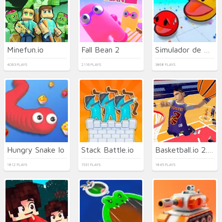
Minefun.io
Fall Bean 2
Simulador de Comer Bolas
4063 PLAYS
2116 PLAYS
3868 PLAYS
Hungry Snake Io
Stack Battle.io
Basketball.io 2.0 NBA
1812 PLAYS
1531 PLAYS
1845 PLAYS