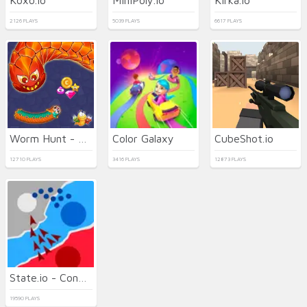
2126 PLAYS
5039 PLAYS
6617 PLAYS
Worm Hunt - Snake game iO zone
Color Galaxy
CubeShot.io
12710 PLAYS
3416 PLAYS
12873 PLAYS
State.io - Conquer the World
19590 PLAYS