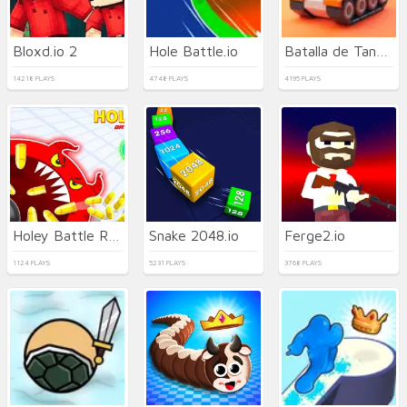
Bloxd.io 2
Hole Battle.io
Batalla de Tanques.io
14218 PLAYS
4748 PLAYS
4195 PLAYS
Holey Battle Royale
Snake 2048.io
Ferge2.io
1124 PLAYS
5231 PLAYS
3768 PLAYS