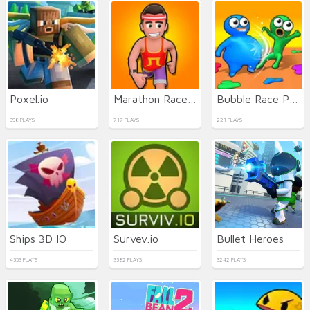
Poxel.io
Marathon Race io
Bubble Race Party
998 PLAYS
717 PLAYS
221 PLAYS
Ships 3D IO
Survev.io
Bullet Heroes
4353 PLAYS
3382 PLAYS
3242 PLAYS