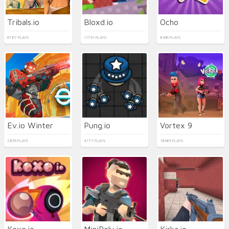
Tribals.io
Bloxd.io
Ocho
6787 PLAYS
11791 PLAYS
8396 PLAYS
Ev.io Winter
Pung.io
Vortex 9
2855 PLAYS
4177 PLAYS
18985 PLAYS
Koxo.io
MiniPoly.io
Kirka.io