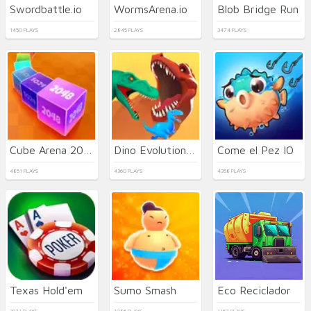
Swordbattle.io
WormsArena.io
Blob Bridge Run
1450 PLAYS
2845 PLAYS
3474 PLAYS
Cube Arena 2048 Merge Numbers
Dino Evolution 3d
Come el Pez IO
4851 PLAYS
4360 PLAYS
4358 PLAYS
Texas Hold'em
Sumo Smash
Eco Reciclador