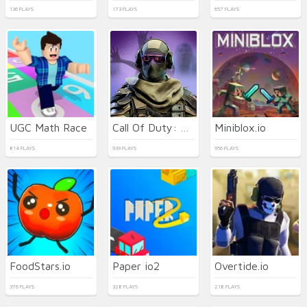
136 PLAYS
173 PLAYS
657 PLAYS
UGC Math Race
Call Of Duty: Free Fire
Miniblox.io
814 PLAYS
939 PLAYS
956 PLAYS
FoodStars.io
Paper io2
Overtide.io
376 PLAYS
328 PLAYS
218 PLAYS