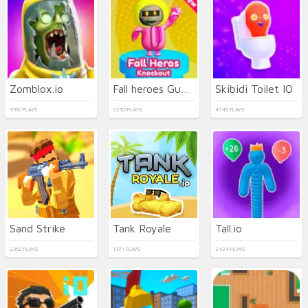
Zomblox.io
Fall heroes Guys 3d
Skibidi Toilet IO
3160 PLAYS
2250 PLAYS
4745 PLAYS
Sand Strike
Tank Royale
Tall.io
2352 PLAYS
1371 PLAYS
2424 PLAYS