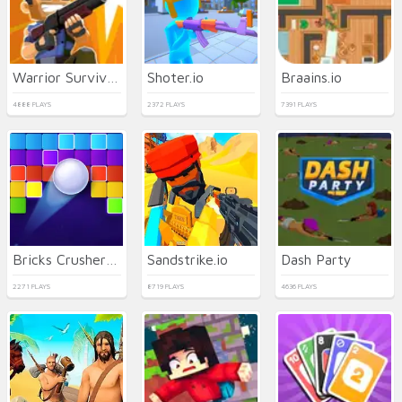
Warrior Survival.io
Shoter.io
Braains.io
4888 PLAYS
2372 PLAYS
7391 PLAYS
Bricks Crusher Breaker Ball
Sandstrike.io
Dash Party
2271 PLAYS
8719 PLAYS
4636 PLAYS