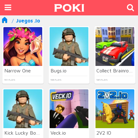
Juegos .io
Narrow One
Bugs.io
Collect Brainrot Arena
551 PLAYS
596 PLAYS
585 PLAYS
Kick Lucky Boxes Online
Veck.io
2V2 IO