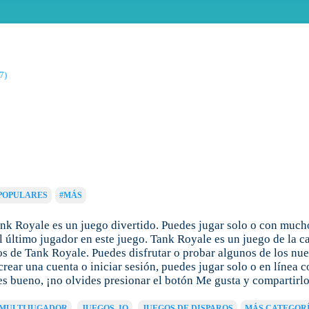
7)
POPULARES
#MÁS
k Royale es un juego divertido. Puedes jugar solo o con mucho
l último jugador en este juego. Tank Royale es un juego de la 
s de Tank Royale. Puedes disfrutar o probar algunos de los nue
crear una cuenta o iniciar sesión, puedes jugar solo o en línea
es bueno, ¡no olvides presionar el botón Me gusta y compartirl
 MULTIJUGADOR
JUEGOS .IO
JUEGOS DE DISPAROS
MÁS CATEGOR