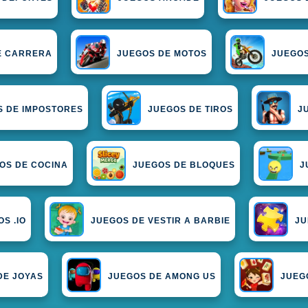
E CARRERA
JUEGOS DE MOTOS
JUEGOS
S DE IMPOSTORES
JUEGOS DE TIROS
J
OS DE COCINA
JUEGOS DE BLOQUES
J
S .IO
JUEGOS DE VESTIR A BARBIE
JU
DE JOYAS
JUEGOS DE AMONG US
JUEG