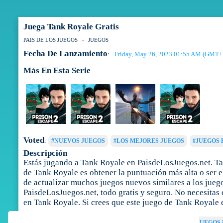
Juega Tank Royale Gratis
PAIS DE LOS JUEGOS
JUEGOS
Fecha De Lanzamiento
Friday, May 26, 2023 01:55 AM (GMT+
:
Más En Esta Serie
Voted
:
#NUEVOS JUEGOS
#LOS MEJORES JUEGOS
#JUEGOS 
Descripción
Estás jugando a Tank Royale en PaisdeLosJuegos.net. Tan
de Tank Royale es obtener la puntuación más alta o ser e
de actualizar muchos juegos nuevos similares a los juego
PaisdeLosJuegos.net, todo gratis y seguro. No necesitas 
en Tank Royale. Si crees que este juego de Tank Royale 
Tags
:
JUEGOS DE TANQUES
JUEGOS DE PISTOLAS
JUEGOS