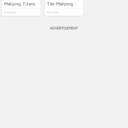
Mahjong Titans
Tile Mahjong Match 3 Mahjong Master
4118 PLAYS
6477 PLAYS
ADVERTISEMENT