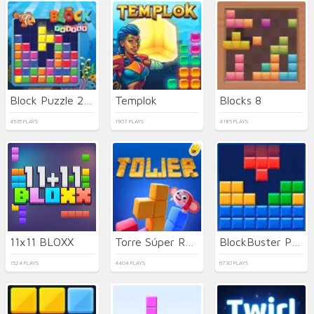
Block Puzzle 2023
Templok
Blocks 8
4535 PLAYS
1907 PLAYS
4185 PLAYS
11x11 BLOXX
Torre Súper Rápida
BlockBuster Puzzle
1524 PLAYS
4404 PLAYS
6730 PLAYS