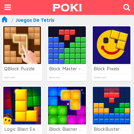
Juegos De Tetris
QBlock Puzzle
Block Master - Super Puzzle
Block Pixels
830 PLAYS
954 PLAYS
1008 PLAYS
Logic Blast Explorer
Block Blaster Puzzle
BlockBuster: Adventures Puzzle