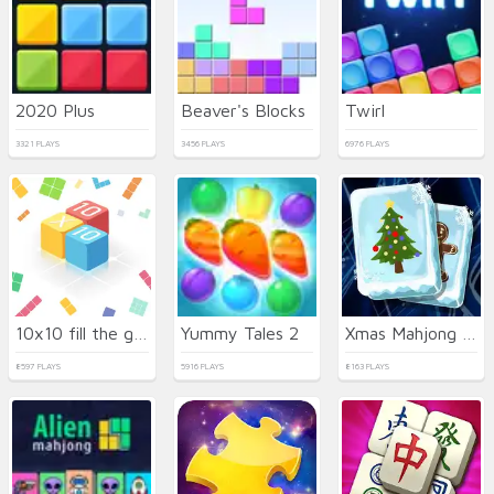
2020 Plus
Beaver's Blocks
Twirl
3321 PLAYS
3456 PLAYS
6976 PLAYS
10x10 fill the grid
Yummy Tales 2
Xmas Mahjong Deluxe
8597 PLAYS
5916 PLAYS
8163 PLAYS