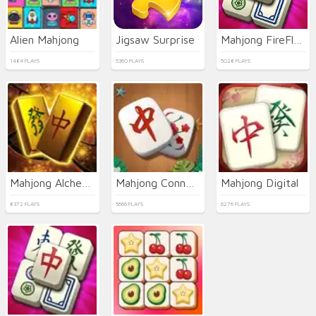
Alien Mahjong
Jigsaw Surprise
Mahjong FireFly 2021
1484 PLAYS
5360 PLAYS
5028 PLAYS
Mahjong Alchemy
Mahjong Connect Deluxe
Mahjong Digital
8372 PLAYS
5666 PLAYS
6276 PLAYS