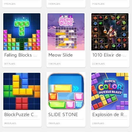
770 PLAYS
1109 PLAYS
7132 PLAYS
Falling Blocks Puzzle
Meow Slide
1010 Elixir de Alquimia
307 PLAYS
1180 PLAYS
2238 PLAYS
BlockPuzzle Color Blast
SLIDE STONE
Explosión de Rompecabezas de Colores de Bloques
3605 PLAYS
1563 PLAYS
2393 PLAYS