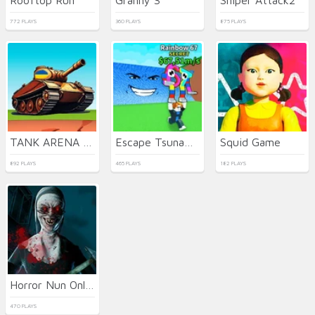
772 PLAYS
360 PLAYS
875 PLAYS
TANK ARENA MULTIPLAYER
Escape Tsunami for Brainrots
Squid Game
892 PLAYS
465 PLAYS
182 PLAYS
Horror Nun Online
470 PLAYS