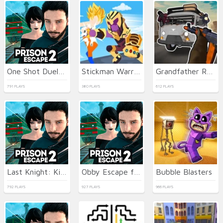
One Shot Duel Snipe Hide
Stickman Warriors Superhero Fight
Grandfather Road Chase Realistic Shooter Guns
791 PLAYS
380 PLAYS
612 PLAYS
Last Knight: Kings Throne
Obby Escape from Tsunami Brainrot
Bubble Blasters
792 PLAYS
927 PLAYS
966 PLAYS