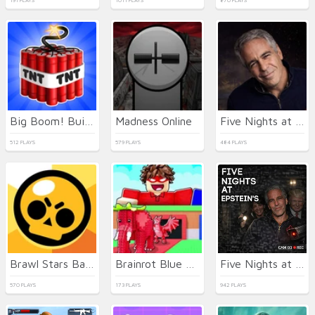
191 PLAYS
1011 PLAYS
870 PLAYS
Big Boom! Building Smash!
Madness Online
Five Nights at Last Breath Epstein
512 PLAYS
579 PLAYS
484 PLAYS
Brawl Stars Battle
Brainrot Blue Vs Red
Five Nights at Epstein's Online
570 PLAYS
173 PLAYS
942 PLAYS