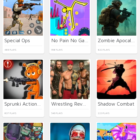
Special Ops
No Pain No Gain - Ragdoll Sandbox
Zombie Apocalypse 2
488 PLAYS
958 PLAYS
820 PLAYS
Sprunki Action Playground: Ragdoll Sandbox
Wrestling Revolution Arena
Shadow Combat
807 PLAYS
546 PLAYS
223 PLAYS