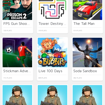
FPS Gun Shooting Game 3D
Tower Destiny Survive
The Tall Man
130 PLAYS
319 PLAYS
414 PLAYS
Stickman Adventure
Live 100 Days
Soda Sandbox
172 PLAYS
865 PLAYS
392 PLAYS