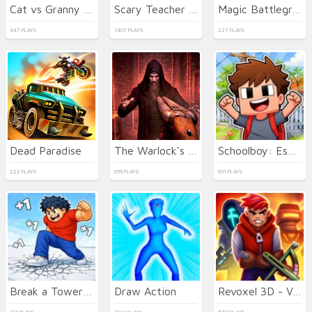
Cat vs Granny - Cat Simulator
Scary Teacher 3D
Magic Battleground
447 PLAYS
1307 PLAYS
227 PLAYS
Dead Paradise
The Warlock's Prisoner
Schoolboy: Escape from Parents!
222 PLAYS
659 PLAYS
691 PLAYS
Break a Tower: Obby
Draw Action
Revoxel 3D - Voxel RPG Shooter