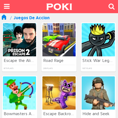
Juegos De Accion
Escape the Alien Prison
Road Rage
Stick War Legacy
879 PLAYS
269 PLAYS
937 PLAYS
Bowmasters Archery Shooting
Escape Backrooms
Hide and Seek