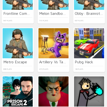
Frontline Commando Shooting
Melon Sandbox Online
Obby: Brainrot escape from Lava
947 PLAYS
741 PLAYS
937 PLAYS
Metro Escape
Artillery Vs Tanks
Pubg Hack
696 PLAYS
470 PLAYS
136 PLAYS