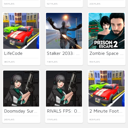
545 PLAYS
527 PLAYS
200 PLAYS
LifeCode
Stalker 2033: The Path of the Survivor
Zombie Space Episode II
380 PLAYS
738 PLAYS
954 PLAYS
Doomsday Survival Rpg Shooter
RIVALS FPS: Online Shooter
2 Minute Football QB Legend
265 PLAYS
179 PLAYS
809 PLAYS