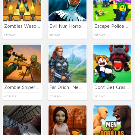
Zombies Weapon Merge 4
Evil Nun Horror at School
Escape Police for Brainrots
283 PLAYS
543 PLAYS
538 PLAYS
Zombie Sniper Hero
Far Orion: New worlds
Dont Get Crashed by 67
402 PLAYS
257 PLAYS
530 PLAYS