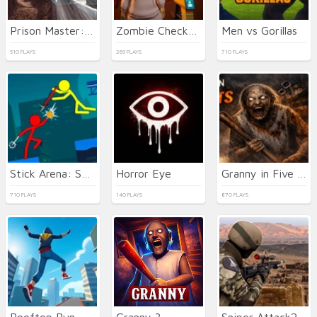
Prison Master: Escape Journey
Zombie Check: Survival Shelter
Men vs Gorillas
510 PLAYS
269 PLAYS
710 PLAYS
Stick Arena: Stickmen
Horror Eye
Granny in Five Nights Redemption
710 PLAYS
140 PLAYS
870 PLAYS
Rooftop Run
Granny 3
Sniper Attack2