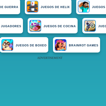
DE GUERRA
JUEGOS DE HELIX
JUEGOS
2 JUGADORES
JUEGOS DE COCINA
JUE
JUEGOS DE BOXEO
BRAINROT GAMES
ADVERTISEMENT