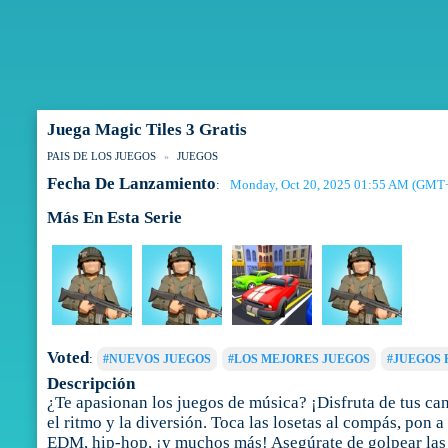
Juega Magic Tiles 3 Gratis
PAIS DE LOS JUEGOS
JUEGOS
Fecha De Lanzamiento
Monday, Oct 20, 2025 01:55 AM (GMT
:
Más En Esta Serie
Voted
:
#NUEVOS JUEGOS
#LOS MEJORES JUEGOS
#JUEGOS 
Descripción
¿Te apasionan los juegos de música? ¡Disfruta de tus ca
el ritmo y la diversión. Toca las losetas al compás, pon 
EDM, hip-hop, ¡y muchos más! Asegúrate de golpear las lo