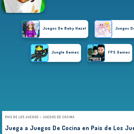
Juegos De Baby Hazel
Juegos D
Jungle Games
FPS Games
PAIS DE LOS JUEGOS
JUEGOS DE COCINA
Juega a Juegos De Cocina en Pais de Los Ju