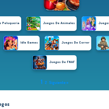
e Peluqueria
Juegos De Animales
Juegos
Idle Games
Juegos De Correr
Juegos De FNAF
1
2
Siguiente »
egos