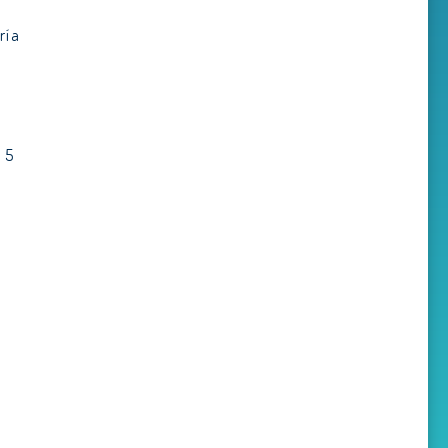
ría
 5