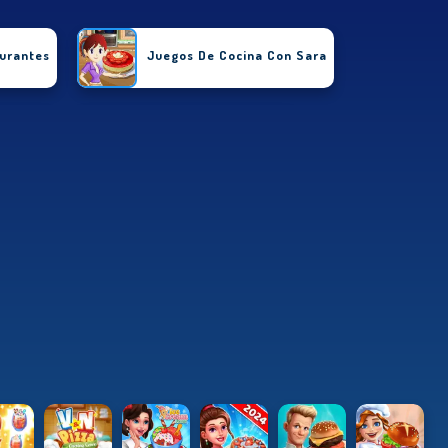
urantes
Juegos De Cocina Con Sara
 Comida
Juegos De Papa Louie
e Pasteles
Juegos De Pizza