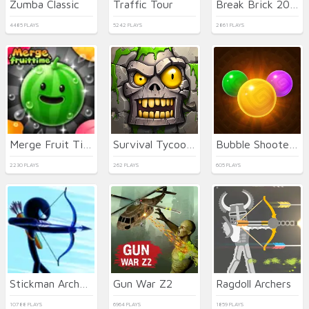
Zumba Classic
Traffic Tour
Break Brick 2024
4485 PLAYS
5242 PLAYS
2861 PLAYS
Merge Fruit Time
Survival Tycoon: City of Zombie
Bubble Shooter Temple Jewels
2230 PLAYS
262 PLAYS
605 PLAYS
Stickman Archer Warrior
Gun War Z2
Ragdoll Archers
10788 PLAYS
6964 PLAYS
1859 PLAYS