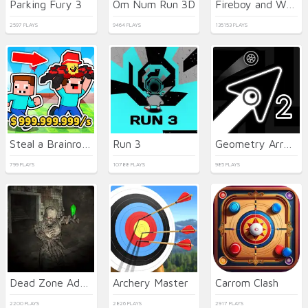
Parking Fury 3
Om Num Run 3D
Fireboy and Watergirl 5 Elements
2597 PLAYS
9464 PLAYS
135153 PLAYS
Steal a Brainrot with Noob and Pro!
Run 3
Geometry Arrow 2
799 PLAYS
10788 PLAYS
985 PLAYS
Dead Zone Adventure
Archery Master
Carrom Clash
2200 PLAYS
2826 PLAYS
2917 PLAYS