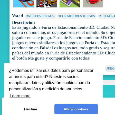
Voted
:
#NUEVOS JUEGOS
#LOS MEJORES JUEGOS
#JUEGOS 
Descripción
Estás jugando a Furia de Estacionamiento 3D: Ciudad No
solo o con muchos otros jugadores en el mundo. Su objet
jugador en este juego. Furia de Estacionamiento 3D: Ci
juegos nuevos similares a los juegos de Furia de Estaci
conducción en PaisdeLosJuegos.net, todo gratis y seguro.
países del mundo en Furia de Estacionamiento 3D: Ciuda
el botón Me gusta y compartirlo con todos!
Tags
:
JUEGOS DE COCHES
JUEGOS DE CONDUCCIÓN
JUEG
¿Podemos utilizar sus datos para personalizar
anuncios para usted? Nuestros socios
recopilarán datos y utilizarán cookies para la
personalización y medición de anuncios.
Learn more
Decline
Allow cookies