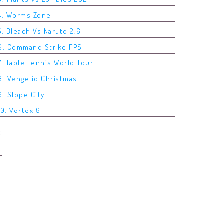
4. Worms Zone
5. Bleach Vs Naruto 2.6
6. Command Strike FPS
7. Table Tennis World Tour
8. Venge.io Christmas
9. Slope City
10. Vortex 9
6