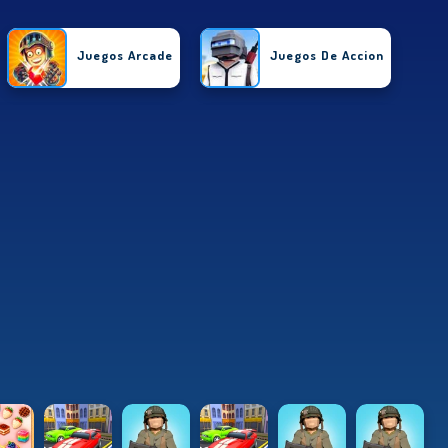
Juegos Arcade
Juegos De Accion
Juegos De Puzzle
Juegos De Carrera
Juegos De Chicas