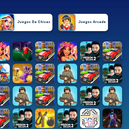
Juegos De Chicas
Juegos Arcade
Carrera
Juegos De Habilidades
e Deportes
Juegos De Accion