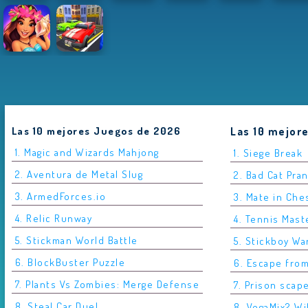
Las 10 mejores Juegos de 2026
Las 10 mejor
1. Magic and Wizards Mahjong
1. Siege Break
2. Aventura de Metal Slug
2. Bad Cat Pra
3. ArmedForces.io
3. Mate in Che
4. Relic Runway
4. Tennis Mast
5. Stickman World Battle
5. Stickboy Wa
6. BlockBuster Puzzle
6. Escape fro
7. Plants Vs Zombies: Merge Defense
7. Prison scap
8. Steal Car Duel
8. VegaMix2 Wi