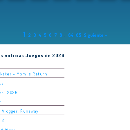
1
2
3
4
5
6
7
8
...
64
65
Siguiente »
es noticias Juegos de 2026
nkster - Mom is Return
ss
ers 2026
r
m Vlogger: Runaway
e 2
ld West