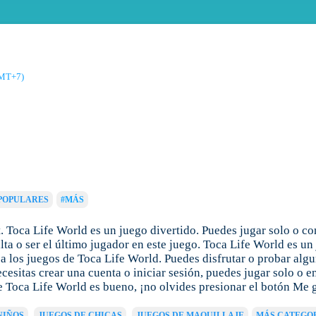
GMT+7)
POPULARES
#MÁS
 Toca Life World es un juego divertido. Puedes jugar solo o co
ta o ser el último jugador en este juego. Toca Life World es un
 los juegos de Toca Life World. Puedes disfrutar o probar algu
cesitas crear una cuenta o iniciar sesión, puedes jugar solo o e
e Toca Life World es bueno, ¡no olvides presionar el botón Me 
NIÑOS
JUEGOS DE CHICAS
JUEGOS DE MAQUILLAJE
MÁS CATEGO