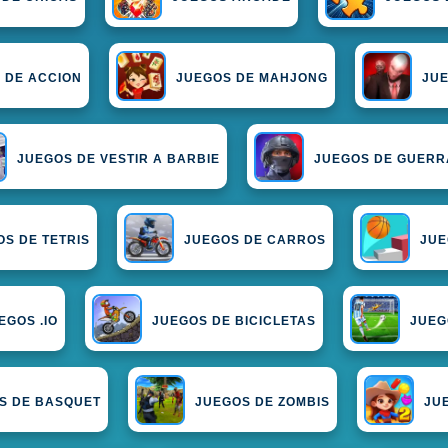
 DE ACCION
JUEGOS DE MAHJONG
JU
JUEGOS DE VESTIR A BARBIE
JUEGOS DE GUERR
S DE TETRIS
JUEGOS DE CARROS
JUE
EGOS .IO
JUEGOS DE BICICLETAS
JUEG
S DE BASQUET
JUEGOS DE ZOMBIS
JU