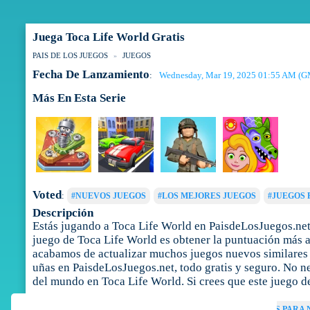
Juega Toca Life World Gratis
PAIS DE LOS JUEGOS
JUEGOS
Fecha De Lanzamiento
Wednesday, Mar 19, 2025 01:55 AM (
:
Más En Esta Serie
Voted
:
#NUEVOS JUEGOS
#LOS MEJORES JUEGOS
#JUEGOS 
Descripción
Estás jugando a Toca Life World en PaisdeLosJuegos.net.
juego de Toca Life World es obtener la puntuación más al
acabamos de actualizar muchos juegos nuevos similares a
uñas en PaisdeLosJuegos.net, todo gratis y seguro. No ne
del mundo en Toca Life World. Si crees que este juego d
Tags
:
JUEGOS DE VESTIR
JUEGOS DE UÑAS
JUEGOS PARA 