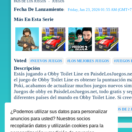
PAIS DE LOS JUEGOS
JUEGOS
Fecha De Lanzamiento
Friday, Jan 23, 2026 01:55 AM (GMT+7
:
Más En Esta Serie
Voted
:
#NUEVOS JUEGOS
#LOS MEJORES JUEGOS
#JUEGOS 
Descripción
Estás jugando a Obby Toilet Line en PaisdeLosJuegos.net
el juego de Obby Toilet Line es obtener la puntuación má
Poki, acabamos de actualizar muchos juegos nuevos simil
Juegos de obby en PaisdeLosJuegos.net, todo gratis y seg
diferentes países del mundo en Obby Toilet Line. Si cree
Tags
:
JUEGOS DE OBBY
JUEGOS DE ROBLOX
JUEGOS DE 2
¿Podemos utilizar sus datos para personalizar
anuncios para usted? Nuestros socios
recopilarán datos y utilizarán cookies para la