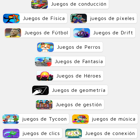
Juegos de conducción
Juegos de Física
juegos de píxeles
Juegos de Fútbol
Juegos de Drift
Juegos de Perros
Juegos de Fantasía
Juegos de Héroes
Juegos de geometría
Juegos de gestión
juegos de Tycoon
juegos de música
juegos de clics
Juegos de conexión