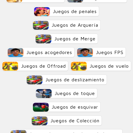
Juegos de penales
Juegos de Arquería
Juegos de Merge
Juegos acogedores
Juegos FPS
Juegos de Offroad
Juegos de vuelo
Juegos de deslizamiento
Juegos de toque
Juegos de esquivar
Juegos de Colección