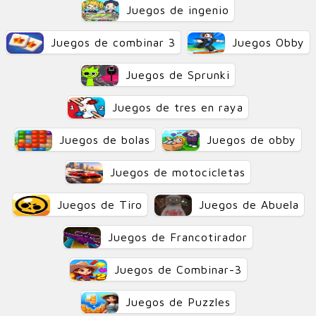
Juegos de ingenio
Juegos de combinar 3
Juegos Obby
Juegos de Sprunki
Juegos de tres en raya
Juegos de bolas
Juegos de obby
Juegos de motocicletas
Juegos de Tiro
Juegos de Abuela
Juegos de Francotirador
Juegos de Combinar-3
Juegos de Puzzles