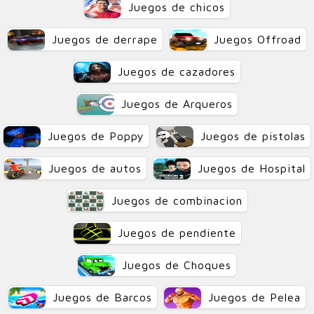
Juegos de chicos
Juegos de derrape
Juegos Offroad
Juegos de cazadores
Juegos de Arqueros
Juegos de Poppy
Juegos de pistolas
Juegos de autos
Juegos de Hospital
Juegos de combinacion
Juegos de pendiente
Juegos de Choques
Juegos de Barcos
Juegos de Pelea