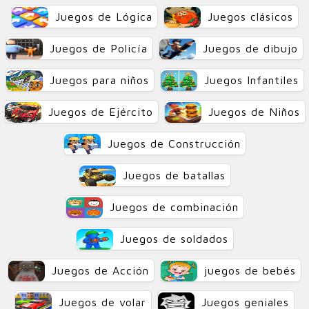
Juegos de Lógica
Juegos clásicos
Juegos de Policía
Juegos de dibujo
Juegos para niños
Juegos Infantiles
Juegos de Ejército
Juegos de Niños
Juegos de Construcción
Juegos de batallas
Juegos de combinación
Juegos de soldados
Juegos de Acción
juegos de bebés
Juegos de volar
Juegos geniales