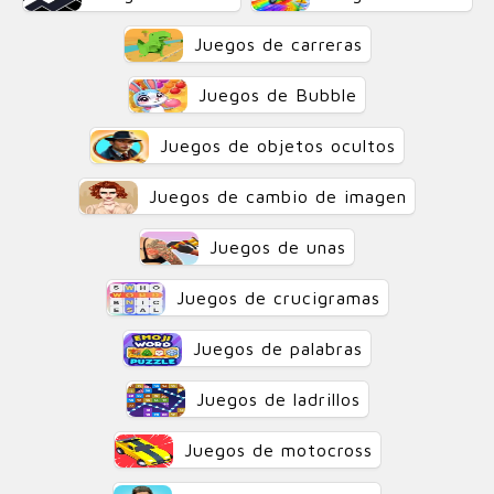
Juegos de carreras
Juegos de Bubble
Juegos de objetos ocultos
Juegos de cambio de imagen
Juegos de unas
Juegos de crucigramas
Juegos de palabras
Juegos de ladrillos
Juegos de motocross