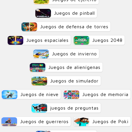
Juegos de pinball
Juegos de defensa de torres
Juegos espaciales
Juegos 2048
Juegos de invierno
Juegos de alienígenas
Juegos de simulador
Juegos de nieve
Juegos de memoria
juegos de preguntas
Juegos de guerreros
Juegos de Poki