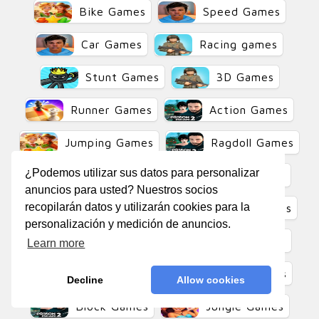
Bike Games
Speed Games
Car Games
Racing games
Stunt Games
3D Games
Runner Games
Action Games
Jumping Games
Ragdoll Games
¿Podemos utilizar sus datos para personalizar
Physics Games
Fruit Games
anuncios para usted? Nuestros socios
recopilarán datos y utilizarán cookies para la
Endless Games
Escape Games
personalización y medición de anuncios.
Merge Games
Casual Games
Learn more
Puzzle Games
Pirate Games
Decline
Allow cookies
Block Games
Jungle Games