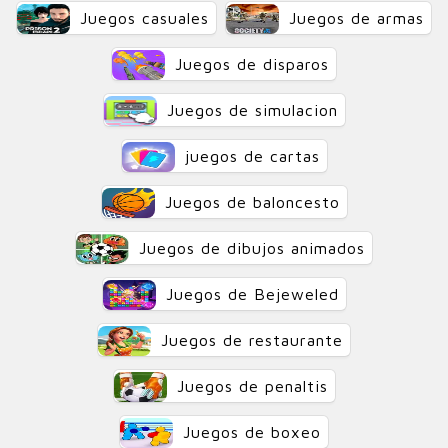
Juegos casuales
Juegos de armas
Juegos de disparos
Juegos de simulacion
juegos de cartas
Juegos de baloncesto
Juegos de dibujos animados
Juegos de Bejeweled
Juegos de restaurante
Juegos de penaltis
Juegos de boxeo