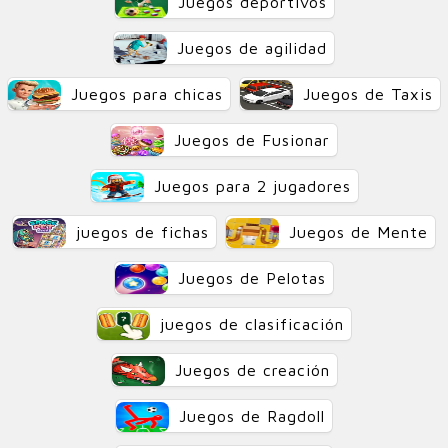
Juegos deportivos
Juegos de agilidad
Juegos para chicas
Juegos de Taxis
Juegos de Fusionar
Juegos para 2 jugadores
juegos de fichas
Juegos de Mente
Juegos de Pelotas
juegos de clasificación
Juegos de creación
Juegos de Ragdoll