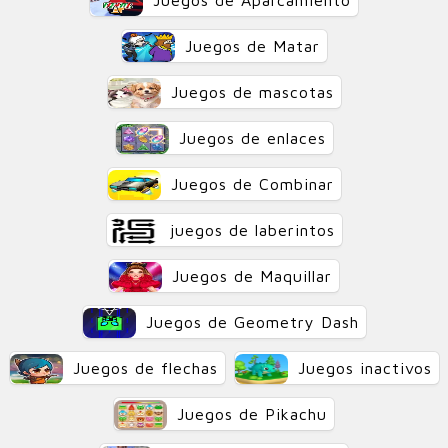
Juegos de Aparcamiento
Juegos de Matar
Juegos de mascotas
Juegos de enlaces
Juegos de Combinar
juegos de laberintos
Juegos de Maquillar
Juegos de Geometry Dash
Juegos de flechas
Juegos inactivos
Juegos de Pikachu