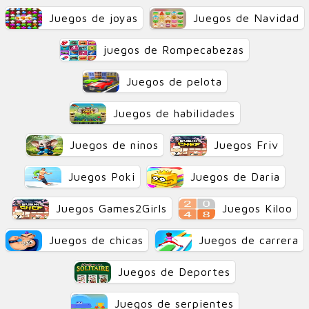
Juegos de joyas
Juegos de Navidad
juegos de Rompecabezas
Juegos de pelota
Juegos de habilidades
Juegos de ninos
Juegos Friv
Juegos Poki
Juegos de Daria
Juegos Games2Girls
Juegos Kiloo
Juegos de chicas
Juegos de carrera
Juegos de Deportes
Juegos de serpientes