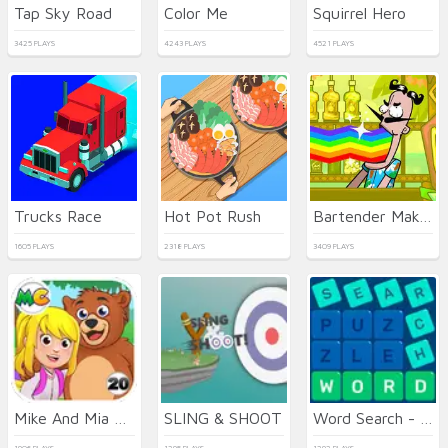
Tap Sky Road
Color Me
Squirrel Hero
3425 PLAYS
4243 PLAYS
4521 PLAYS
Trucks Race
Hot Pot Rush
Bartender Make Right Mix
1605 PLAYS
2318 PLAYS
3409 PLAYS
Mike And Mia Camping Day
SLING & SHOOT
Word Search - Fun Puzzle Games