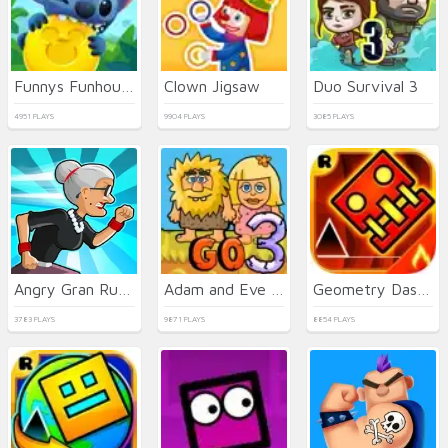
Funnys Funhouse Mania
Clown Jigsaw
Duo Survival 3
4951 PLAYS
9904 PLAYS
3085 PLAYS
Angry Gran Run 2021
Adam and Eve Go 3
Geometry Dash Meltdown
3783 PLAYS
9871 PLAYS
8854 PLAYS