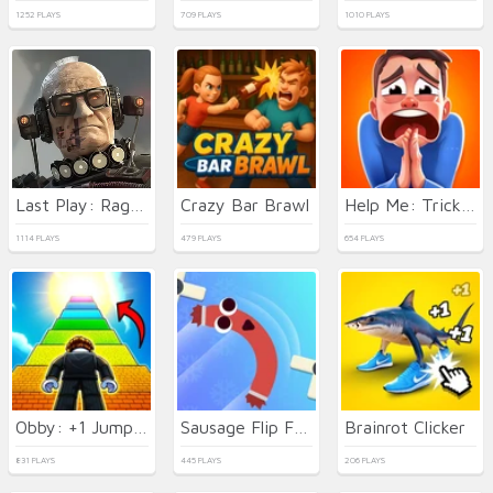
1252 PLAYS
709 PLAYS
1010 PLAYS
Last Play: Ragdoll Sandbox
Crazy Bar Brawl
Help Me: Tricky Brain Puzzles
1114 PLAYS
479 PLAYS
654 PLAYS
Obby: +1 Jump per Click
Sausage Flip Free
Brainrot Clicker
831 PLAYS
445 PLAYS
206 PLAYS