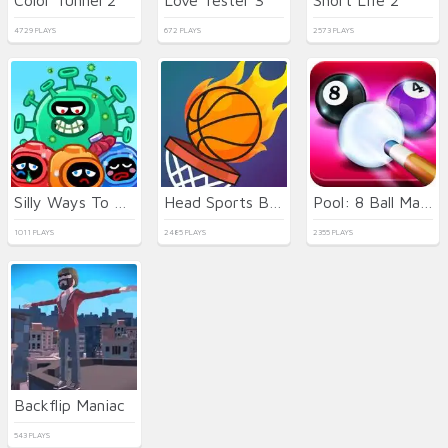
4729 PLAYS
672 PLAYS
2573 PLAYS
Silly Ways To Get Infected
Head Sports Basketball
Pool: 8 Ball Mania
1011 PLAYS
2485 PLAYS
2355 PLAYS
Backflip Maniac
543 PLAYS