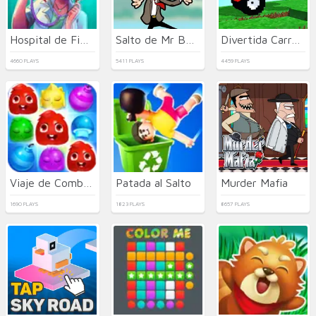
Hospital de Fiebre Divertida
Salto de Mr Bean
Divertida Carrera Loca
4660 PLAYS
5411 PLAYS
4459 PLAYS
Viaje de Combinación de Monstruos 3
Patada al Salto
Murder Mafia
1690 PLAYS
1823 PLAYS
8657 PLAYS