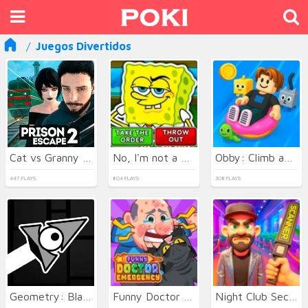
Juegos Divertidos
Cat vs Granny - Cat Simulator
No, I'm not a Plankton
Obby: Climb and Slide
447 PLAYS
804 PLAYS
308 PLAYS
Geometry: Black Wave
Funny Doctor Emergency
Night Club Security