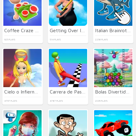
Coffee Craze - Sorting Game
Getting Over It Unblocked
Italian Brainrot Clicker 2
925 PLAYS
514 PLAYS
2258 PLAYS
Cielo o Infierno: La elección es tuya
Carrera de Paseo Divertido Fallido
Bolas Divertidas 2048
4797 PLAYS
4787 PLAYS
2035 PLAYS