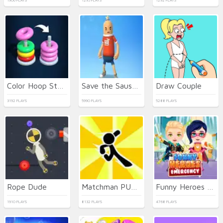
1906 PLAYS
1295 PLAYS
1292 PLAYS
Color Hoop Stack
Save the Sausage Man interesting
Draw Couple
3192 PLAYS
5990 PLAYS
5288 PLAYS
Rope Dude
Matchman PUBG
Funny Heroes Emergency
1910 PLAYS
8132 PLAYS
4768 PLAYS