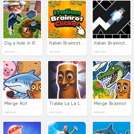
Dig a hole in Russia
Italian Brainrot Clicker
Italian Brainrot in Geometry Dash
329 PLAYS
187 PLAYS
1065 PLAYS
Merge Rot
Tralala La La La italiano
Merge Brainrot
1886 PLAYS
1097 PLAYS
846 PLAYS