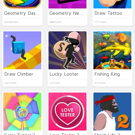
Geometry Dash World
Geometry Neon Dash
Draw Tattoo
18209 PLAYS
6968 PLAYS
1171 PLAYS
Draw Climber
Lucky Looter
Fishing King
1332 PLAYS
131 PLAYS
417 PLAYS
Color Tunnel 2
Love Tester 3
Short Life 2