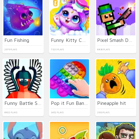
Fun Fishing
Funny Kitty Care
Pixel Smash Duel
2979 PLAYS
7320 PLAYS
8836 PLAYS
Funny Battle Simulator 2
Pop it Fun Bang-Bang
Pineapple hit
8902 PLAYS
3452 PLAYS
2933 PLAYS