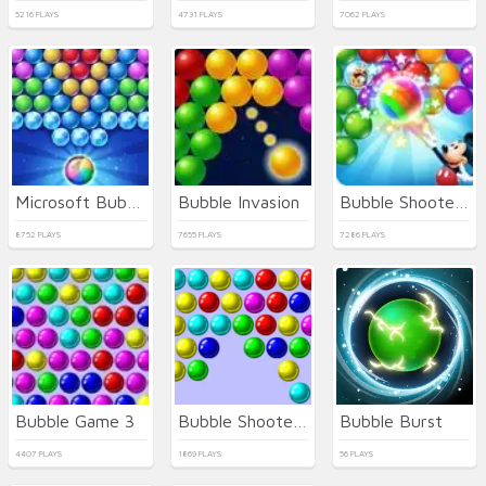
5216 PLAYS
4731 PLAYS
7062 PLAYS
Microsoft Bubble
Bubble Invasion
Bubble Shooter Rainbow
8752 PLAYS
7655 PLAYS
7286 PLAYS
Bubble Game 3
Bubble Shooter 3
Bubble Burst
4407 PLAYS
1869 PLAYS
56 PLAYS