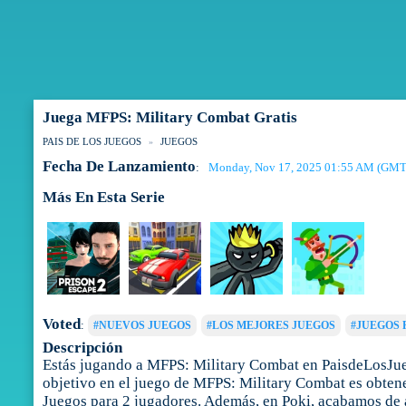
Juega MFPS: Military Combat Gratis
PAIS DE LOS JUEGOS
JUEGOS
Fecha De Lanzamiento
Monday, Nov 17, 2025 01:55 AM (GMT
:
Más En Esta Serie
Voted
:
#NUEVOS JUEGOS
#LOS MEJORES JUEGOS
#JUEGOS 
Descripción
Estás jugando a MFPS: Military Combat en PaisdeLosJueg
objetivo en el juego de MFPS: Military Combat es obtener
Juegos para 2 jugadores. Además, en Poki, acabamos de 