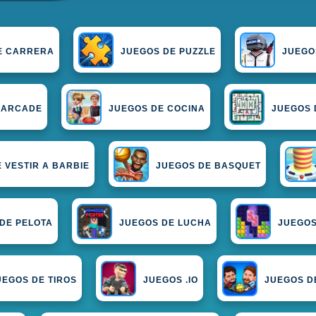
E CARRERA
JUEGOS DE PUZZLE
JUEGO
 ARCADE
JUEGOS DE COCINA
JUEGOS 
 VESTIR A BARBIE
JUEGOS DE BASQUET
DE PELOTA
JUEGOS DE LUCHA
JUEGOS
UEGOS DE TIROS
JUEGOS .IO
JUEGOS D