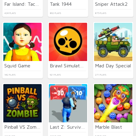
Far Island: Tactical Warfare
Tank 1944
Sniper Attack2
428 PLAYS
862 PLAYS
875 PLAYS
Squid Game
Brawl Simulator 3D
Mad Day Special
182 PLAYS
921 PLAYS
271 PLAYS
Pinball VS Zombie
Last Z: Survival Shooter
Marble Blast