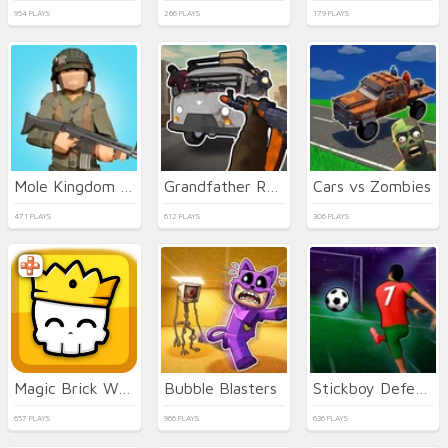
954 PLAYS
266 PLAYS
179 PLAYS
Mole Kingdom Defense
Grandfather Road Chase Realistic Shooter Guns
Cars vs Zombies
471 PLAYS
612 PLAYS
306 PLAYS
Magic Brick Wars
Bubble Blasters
Stickboy Defender
657 PLAYS
966 PLAYS
636 PLAYS