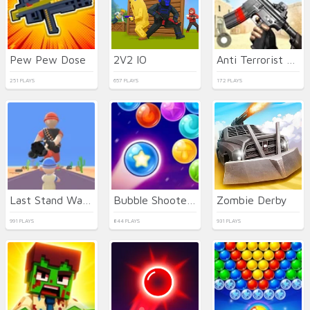
Pew Pew Dose
2V2 IO
Anti Terrorist Shooting
251 PLAYS
657 PLAYS
172 PLAYS
Last Stand Warrior
Bubble Shooter Witch Tower 2
Zombie Derby
991 PLAYS
844 PLAYS
931 PLAYS