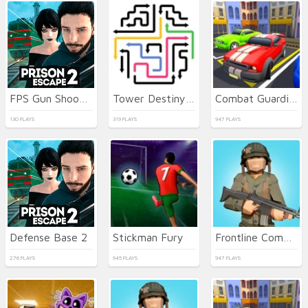
FPS Gun Shooting Game 3D
Tower Destiny Survive
Combat Guardian: Under Attack
130 PLAYS
319 PLAYS
947 PLAYS
Defense Base 2
Stickman Fury
Frontline Commando Shooting
276 PLAYS
945 PLAYS
947 PLAYS