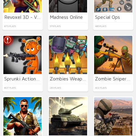
Revoxel 3D - Voxel RPG Shooter
Madness Online
Special Ops
870 PLAYS
579 PLAYS
489 PLAYS
Sprunki Action Playground: Ragdoll Sandbox
Zombies Weapon Merge 4
Zombie Sniper Hero
807 PLAYS
283 PLAYS
402 PLAYS