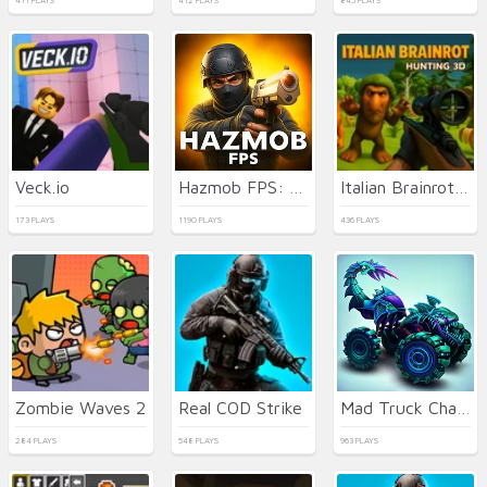
411 PLAYS
412 PLAYS
845 PLAYS
Veck.io
Hazmob FPS: Online Shooter
Italian Brainrot Hunting 3D
173 PLAYS
1190 PLAYS
436 PLAYS
Zombie Waves 2
Real COD Strike
Mad Truck Challenge Special
284 PLAYS
548 PLAYS
963 PLAYS