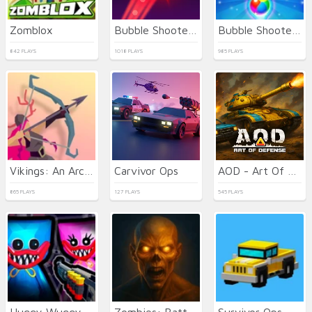
Zomblox
Bubble Shooter Neon
Bubble Shooter Hawaii
842 PLAYS
1018 PLAYS
985 PLAYS
Vikings: An Archer's Journey
Carvivor Ops
AOD - Art Of Defense
865 PLAYS
127 PLAYS
545 PLAYS
Huggy Wuggy Shooter
Zombies: Battle for Survival
Survivor Ops