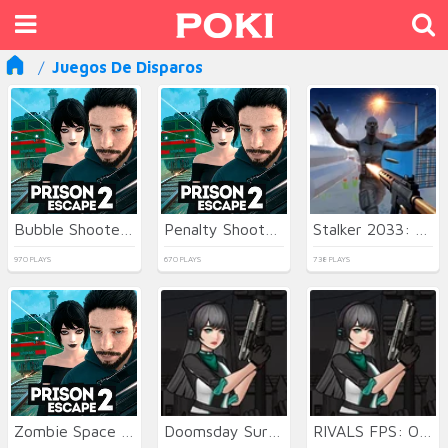
Juegos De Disparos
Bubble Shooter Billiards & Pool
Penalty Shooters 2026
Stalker 2033: The Path of the Survivor
970 PLAYS
670 PLAYS
738 PLAYS
Zombie Space Episode II
Doomsday Survival Rpg Shooter
RIVALS FPS: Online Shooter