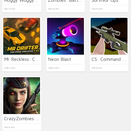
482 PLAYS
480 PLAYS
200 PLAYS
Mr Reckless: Car Chase Simulator
Neon Blast
CS: Command Snipers
448 PLAYS
288 PLAYS
538 PLAYS
CrazyZombies 3D
334 PLAYS