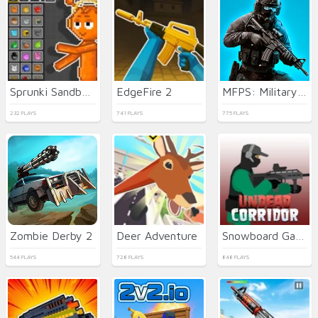
Sprunki Sandbox: Ragdoll Playground Mode
EdgeFire 2
MFPS: Military Combat
232 PLAYS
741 PLAYS
775 PLAYS
Zombie Derby 2
Deer Adventure
Snowboard Game​ Party
544 PLAYS
728 PLAYS
848 PLAYS