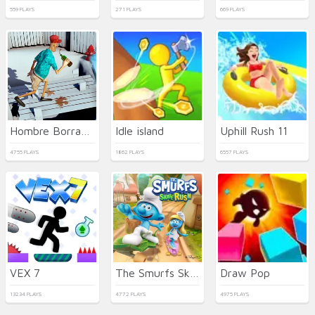
559 PLAYS
271 PLAYS
669 PLAYS
Hombre Borracho 3D
Idle island
Uphill Rush 11
4755 PLAYS
1862 PLAYS
6557 PLAYS
VEX 7
The Smurfs Skate Rush
Draw Pop
13234 PLAYS
4772 PLAYS
4975 PLAYS