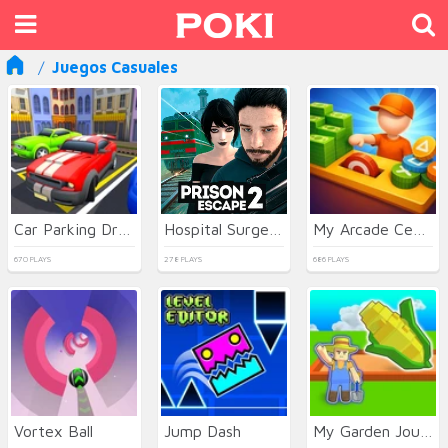
Juegos Casuales
Car Parking Driving
Hospital Surgeon Doctor Game
My Arcade Center 2
670 PLAYS
278 PLAYS
686 PLAYS
Vortex Ball
Jump Dash
My Garden Journey