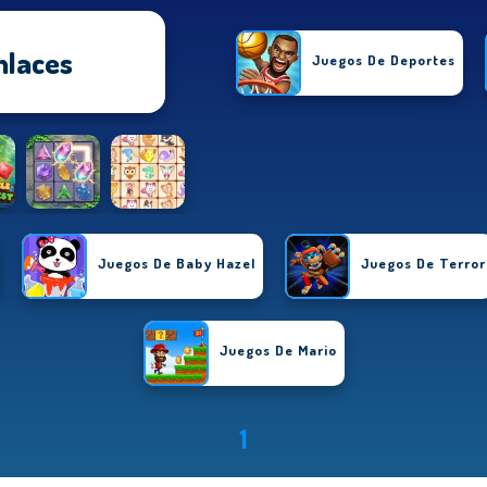
nlaces
Juegos De Deportes
Juegos De Puzzle
Juegos De Baby Hazel
Juegos De Terror
Juegos De Mario
1