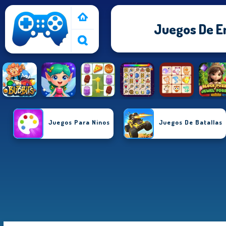
Juegos De E
Juegos Para Ninos
Juegos De Batallas