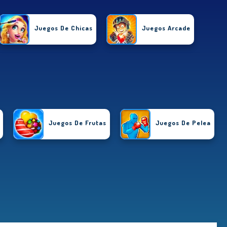
Juegos De Chicas
Juegos Arcade
Juegos De Habilidades
Juegos De Accion
Juegos De Carrera
Juegos De Frutas
Juegos De Pelea