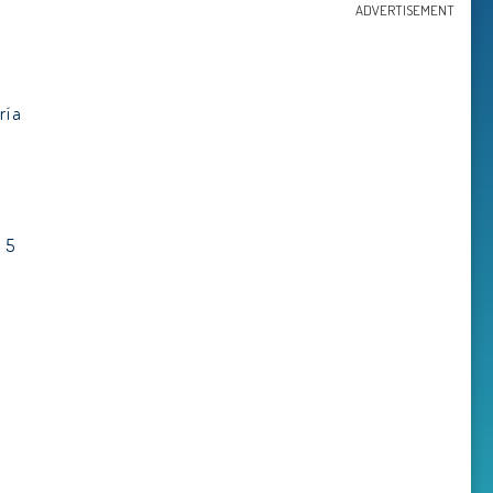
ADVERTISEMENT
ría
n
 5