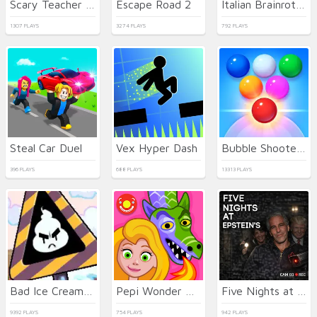
Scary Teacher 3D
Escape Road 2
Italian Brainrot Bike Rush
1307 PLAYS
3274 PLAYS
792 PLAYS
Steal Car Duel
Vex Hyper Dash
Bubble Shooter Arcade 2
396 PLAYS
688 PLAYS
13313 PLAYS
Bad Ice Cream 3 html5
Pepi Wonder World: Magic Isle!
Five Nights at Epstein's Online
9392 PLAYS
754 PLAYS
942 PLAYS