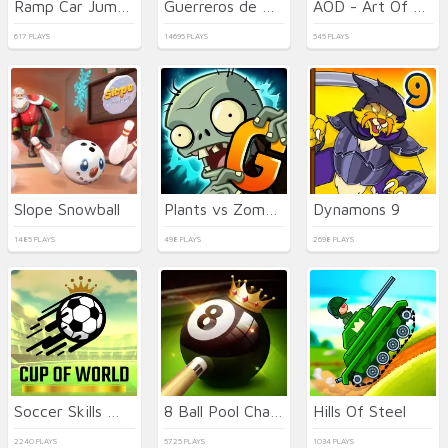
Ramp Car Jumping
Guerreros de Palo: Nueva Batalla
AOD - Art Of Defense
617 PLAYS
14695 PLAYS
545 PLAYS
Slope Snowball
Plants vs Zombies 2 Gardendless
Dynamons 9
1485 PLAYS
498 PLAYS
2698 PLAYS
Soccer Skills World Cup
8 Ball Pool Challenge
Hills Of Steel
2240 PLAYS
5725 PLAYS
1034 PLAYS