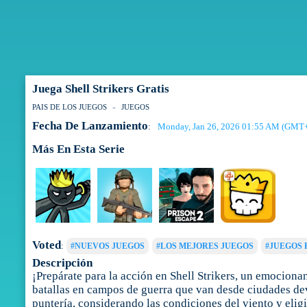
Juega Shell Strikers Gratis
PAIS DE LOS JUEGOS
JUEGOS
Fecha De Lanzamiento
Monday, Jan 26, 2026 01:55 AM (GMT
:
Más En Esta Serie
Voted
:
#NUEVOS JUEGOS
#LOS MEJORES JUEGOS
#JUEGOS 
Descripción
¡Prepárate para la acción en Shell Strikers, un emociona
batallas en campos de guerra que van desde ciudades deva
puntería, considerando las condiciones del viento y elig