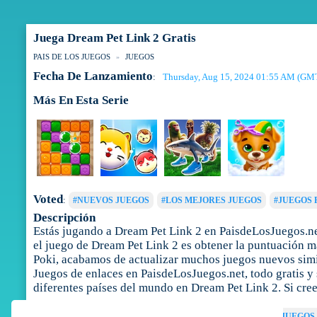
Juega Dream Pet Link 2 Gratis
PAIS DE LOS JUEGOS
JUEGOS
Fecha De Lanzamiento
Thursday, Aug 15, 2024 01:55 AM (GM
:
Más En Esta Serie
Voted
:
#NUEVOS JUEGOS
#LOS MEJORES JUEGOS
#JUEGOS 
Descripción
Estás jugando a Dream Pet Link 2 en PaisdeLosJuegos.net
el juego de Dream Pet Link 2 es obtener la puntuación má
Poki, acabamos de actualizar muchos juegos nuevos simil
Juegos de enlaces en PaisdeLosJuegos.net, todo gratis y 
diferentes países del mundo en Dream Pet Link 2. Si cre
Tags
:
JUEGOS DE ENLACES
JUEGOS DE MAHJONG
JUEGOS