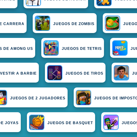
E CARRERA
JUEGOS DE ZOMBIS
JUEGO
S DE AMONG US
JUEGOS DE TETRIS
JU
VESTIR A BARBIE
JUEGOS DE TIROS
J
JUEGOS DE 2 JUGADORES
JUEGOS DE IMPOST
DE JOYAS
JUEGOS DE BASQUET
JUEGO