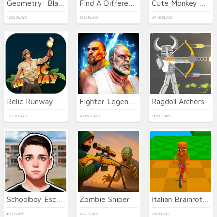
Geometry: Black Wave
Find A Difference
Cute Monkey Mart
1252 PLAYS
3533 PLAYS
4748 PLAYS
Relic Runway Online
Fighter Legends Duo
Ragdoll Archers
1773 PLAYS
4245 PLAYS
1859 PLAYS
Schoolboy Escape Runaway
Zombie Sniper Hero
Italian Brainrot Bike Rush
891 PLAYS
402 PLAYS
792 PLAYS