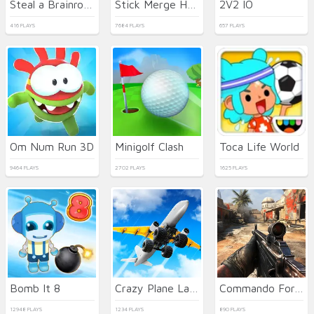
Steal a Brainrot Arena 67
Stick Merge Halloween
2V2 IO
416 PLAYS
7684 PLAYS
657 PLAYS
Om Num Run 3D
Minigolf Clash
Toca Life World
9464 PLAYS
2702 PLAYS
1625 PLAYS
Bomb It 8
Crazy Plane Landing
Commando Force 2
12948 PLAYS
1234 PLAYS
890 PLAYS