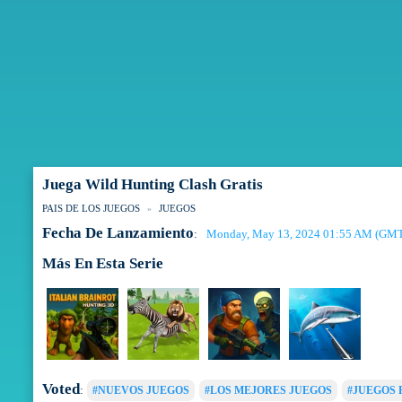
Juega Wild Hunting Clash Gratis
PAIS DE LOS JUEGOS
JUEGOS
Fecha De Lanzamiento
Monday, May 13, 2024 01:55 AM (GM
:
Más En Esta Serie
Voted
:
#NUEVOS JUEGOS
#LOS MEJORES JUEGOS
#JUEGOS 