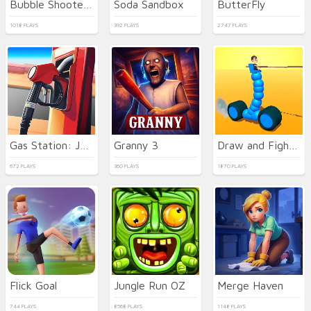
Bubble Shooter Neon
Soda Sandbox
ButterFly
1018 PLAYS
392 PLAYS
2747 PLAYS
Gas Station: Junkyard Tycoon
Granny 3
Draw and Fight: War Machines
672 PLAYS
360 PLAYS
1870 PLAYS
Flick Goal
Jungle Run OZ
Merge Haven
744 PLAYS
8568 PLAYS
1148 PLAYS