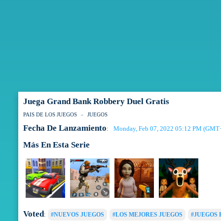
Juega Grand Bank Robbery Duel Gratis
PAIS DE LOS JUEGOS
JUEGOS
Fecha De Lanzamiento
Monday, Feb 07, 2022 05:12 PM (GMT
:
Más En Esta Serie
Voted
:
#NUEVOS JUEGOS
#LOS MEJORES JUEGOS
#JUEGOS 