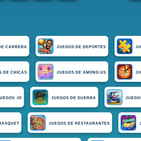
DE CARRERA
JUEGOS DE DEPORTES
JU
S DE CHICAS
JUEGOS DE AMONG US
J
UEGOS .IO
JUEGOS DE GUERRA
JUEGO
 BASQUET
JUEGOS DE RESTAURANTES