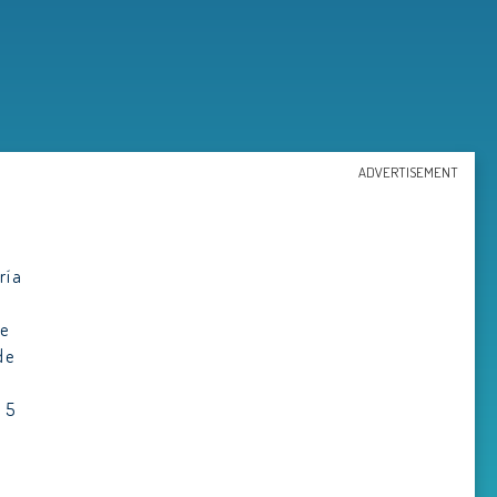
ADVERTISEMENT
ría
s
de
de
 5