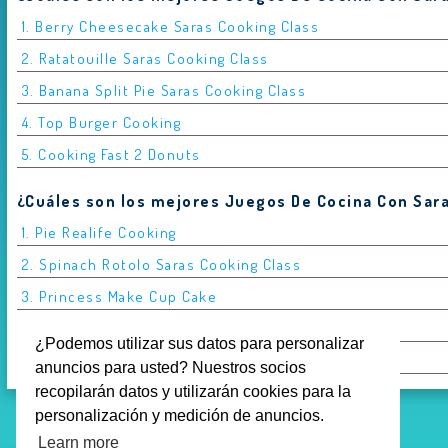
1. Berry Cheesecake Saras Cooking Class
2. Ratatouille Saras Cooking Class
3. Banana Split Pie Saras Cooking Class
4. Top Burger Cooking
5. Cooking Fast 2 Donuts
¿Cuáles son los mejores Juegos De Cocina Con Sar
1. Pie Realife Cooking
2. Spinach Rotolo Saras Cooking Class
3. Princess Make Cup Cake
4. Street Food Master Chef
¿Podemos utilizar sus datos para personalizar
5. Saras Cooking Class Upside Down Cake
anuncios para usted? Nuestros socios
recopilarán datos y utilizarán cookies para la
personalización y medición de anuncios.
Learn more