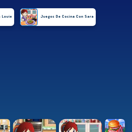
 Louie
Juegos De Cocina Con Sara
estaurantes
Juegos De Comida
e Pasteles
Juegos De Pizza