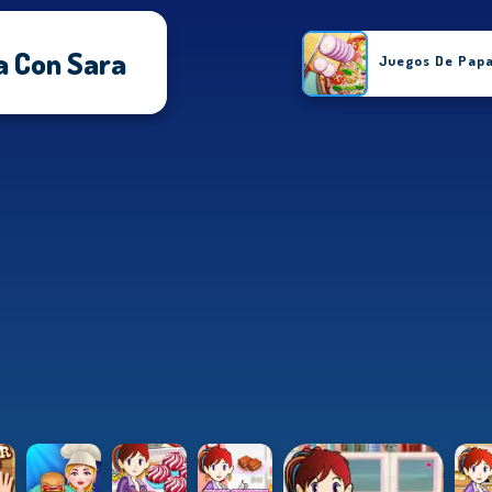
a Con Sara
Juegos De Papa
Juegos De R
Juegos D