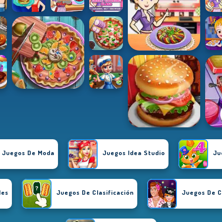
Juegos De Moda
Juegos Idea Studio
Ju
les
Juegos De Clasificación
Juegos De 