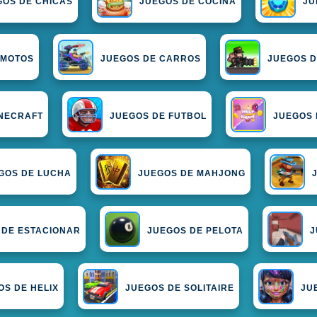
GOS DE CHICAS
JUEGOS DE COCINA
JU
 MOTOS
JUEGOS DE CARROS
JUEGOS 
INECRAFT
JUEGOS DE FUTBOL
JUEGOS 
GOS DE LUCHA
JUEGOS DE MAHJONG
 DE ESTACIONAR
JUEGOS DE PELOTA
J
OS DE HELIX
JUEGOS DE SOLITAIRE
JU