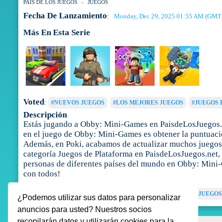
PAIS DE LOS JUEGOS
JUEGOS
Fecha De Lanzamiento
Monday, Dec 29, 2025 01:55 AM (GMT
:
Más En Esta Serie
Voted
:
#NUEVOS JUEGOS
#LOS MEJORES JUEGOS
#JUEGOS 
Descripción
Estás jugando a Obby: Mini-Games en PaisdeLosJuegos.n
en el juego de Obby: Mini-Games es obtener la puntuació
Además, en Poki, acabamos de actualizar muchos juegos 
categoría Juegos de Plataforma en PaisdeLosJuegos.net, t
personas de diferentes países del mundo en Obby: Mini-
con todos!
Tags
:
JUEGOS DE ROBLOX
JUEGOS DE HABILIDAD
JUEGOS
¿Podemos utilizar sus datos para personalizar
anuncios para usted? Nuestros socios
recopilarán datos y utilizarán cookies para la