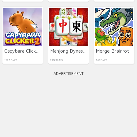
Capybara Clicker 2
Mahjong Dynasty
Merge Brainrot
1277 PLAYS
7198 PLAYS
846 PLAYS
ADVERTISEMENT