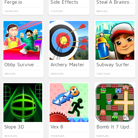
Ferge.io
Side Effects
Steal A Brainrot Original 3D
10259 PLAYS
1110 PLAYS
668 PLAYS
Obby Survive Parkour
Archery Master
Subway Surfers Seul
465 PLAYS
2826 PLAYS
12941 PLAYS
Slope 3D
Vex 8
Bomb It 7 Update
3810 PLAYS
15108 PLAYS
5349 PLAYS