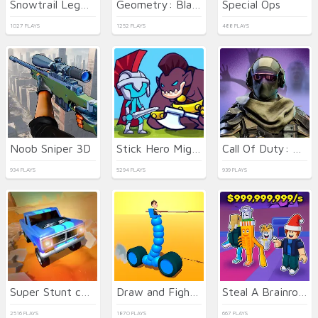
Snowtrail Legends
Geometry: Black Wave
Special Ops
1027 PLAYS
1252 PLAYS
488 PLAYS
Noob Sniper 3D
Stick Hero Mighty Tower Wars
Call Of Duty: Free Fire
934 PLAYS
5294 PLAYS
939 PLAYS
Super Stunt car 7
Draw and Fight: War Machines
Steal A Brainrot Original 3D
2516 PLAYS
1870 PLAYS
667 PLAYS