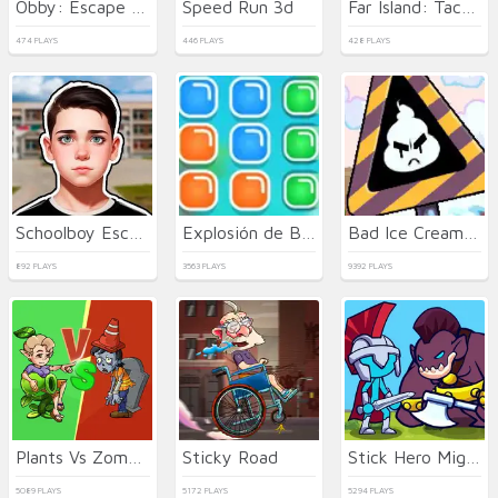
Obby: Escape from Tsunami Brainrot
Speed Run 3d
Far Island: Tactical Warfare
474 PLAYS
446 PLAYS
428 PLAYS
Schoolboy Escape Runaway
Explosión de Bloques
Bad Ice Cream 3 html5
892 PLAYS
3563 PLAYS
9392 PLAYS
Plants Vs Zombies War
Sticky Road
Stick Hero Mighty Tower Wars
5089 PLAYS
5172 PLAYS
5294 PLAYS