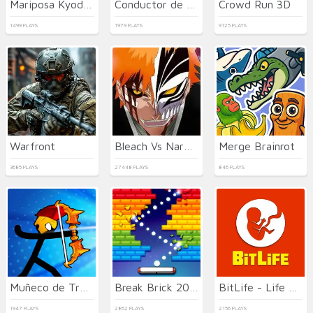
Mariposa Kyodai Deluxe 2
Conductor de Acrobacias
Crowd Run 3D
1499 PLAYS
1979 PLAYS
9125 PLAYS
Warfront
Bleach Vs Naruto 2.6
Merge Brainrot
3685 PLAYS
27448 PLAYS
846 PLAYS
Muñeco de Trapo de Tiro con Arco
Break Brick 2024
BitLife - Life Simulator
1947 PLAYS
2862 PLAYS
2156 PLAYS