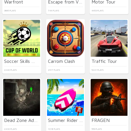
Warfront
Escape from Vlogger: Runaway
Motor Tour
3685 PLAYS
744 PLAYS
4453 PLAYS
Soccer Skills World Cup
Carrom Clash
Traffic Tour
2240 PLAYS
2917 PLAYS
5241 PLAYS
Dead Zone Adventure
Summer Rider 3D 2026
FRAGEN
2200 PLAYS
1018 PLAYS
559 PLAYS