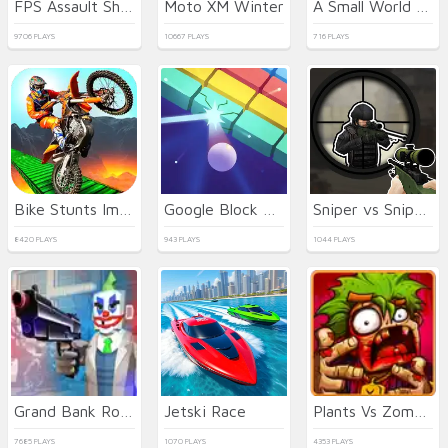
FPS Assault Shooter
Moto XM Winter
A Small World Cup 2
9706 PLAYS
10667 PLAYS
716 PLAYS
Bike Stunts Impossible
Google Block Breaker
Sniper vs Sniper Online
8420 PLAYS
943 PLAYS
1044 PLAYS
Grand Bank Robbery Duel
Jetski Race
Plants Vs Zombies 2022
7685 PLAYS
1070 PLAYS
4353 PLAYS