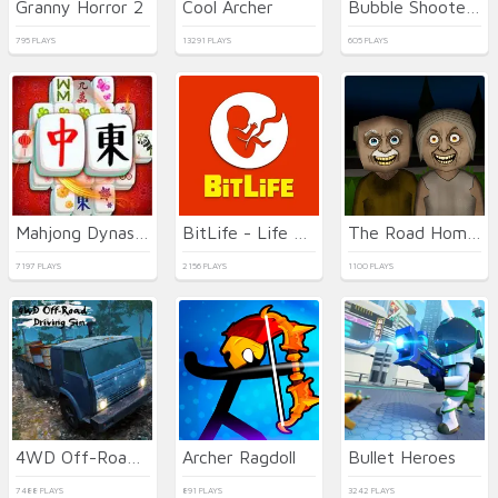
Granny Horror 2
Cool Archer
Bubble Shooter Temple Jewels
795 PLAYS
13291 PLAYS
605 PLAYS
Mahjong Dynasty
BitLife - Life Simulator
The Road Home: Granny Escape
7197 PLAYS
2156 PLAYS
1100 PLAYS
4WD Off-Road Driving Sim
Archer Ragdoll
Bullet Heroes
7488 PLAYS
891 PLAYS
3242 PLAYS