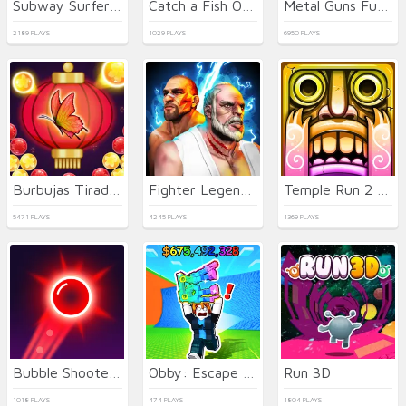
Subway Surfers Easter Edinburgh
Catch a Fish Obby
Metal Guns Fury Beat Em Up
2189 PLAYS
1029 PLAYS
6950 PLAYS
Burbujas Tirador Mariposa
Fighter Legends Duo
Temple Run 2 Holi Festival
5471 PLAYS
4245 PLAYS
1369 PLAYS
Bubble Shooter Neon
Obby: Escape from Tsunami Brainrot
Run 3D
1018 PLAYS
474 PLAYS
1804 PLAYS