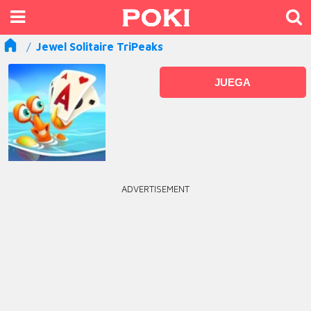
Jewel Solitaire TriPeaks
JUEGA
ADVERTISEMENT