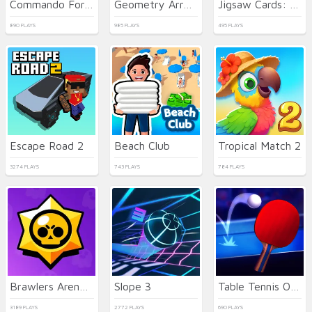
Commando Force 2
Geometry Arrow 2
Jigsaw Cards: Daily Puzzles
890 PLAYS
985 PLAYS
495 PLAYS
Escape Road 2
Beach Club
Tropical Match 2
3274 PLAYS
743 PLAYS
784 PLAYS
Brawlers Arena Battle Stars
Slope 3
Table Tennis Open
3189 PLAYS
2772 PLAYS
690 PLAYS