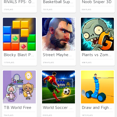
RIVALS FPS: Online Shooter
Basketball Superstars
Noob Sniper 3D
179 PLAYS
791 PLAYS
934 PLAYS
Blocky Blast Puzzle
Street Mayhem: Beat Em Up
Plants vs Zombies 2 Gardendless
1179 PLAYS
3784 PLAYS
498 PLAYS
TB World Free
World Soccer Champions
Draw and Fight: War Machines
764 PLAYS
616 PLAYS
1870 PLAYS