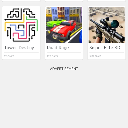
Tower Destiny Survive
Road Rage
Sniper Elite 3D
319 PLAYS
270 PLAYS
3172 PLAYS
ADVERTISEMENT