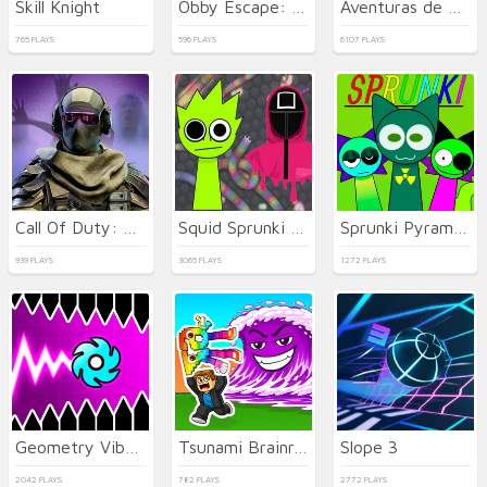
Skill Knight
Obby Escape: Prison Rat Dance
Aventuras de Golf
765 PLAYS
596 PLAYS
6107 PLAYS
Call Of Duty: Free Fire
Squid Sprunki Slither Game 2
Sprunki Pyramixed
939 PLAYS
3065 PLAYS
1272 PLAYS
Geometry Vibes X-Ball
Tsunami Brainrots Online
Slope 3
2042 PLAYS
782 PLAYS
2772 PLAYS