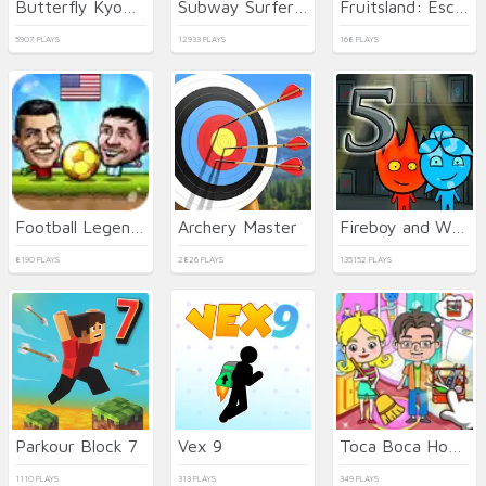
Butterfly Kyodai HD
Subway Surfers Seul
Fruitsland: Escape from the Amusement Park
5907 PLAYS
12933 PLAYS
168 PLAYS
Football Legends
Archery Master
Fireboy and Watergirl 5 Elements
8190 PLAYS
2826 PLAYS
135152 PLAYS
Parkour Block 7
Vex 9
Toca Boca Home Clean Up Design
1110 PLAYS
313 PLAYS
349 PLAYS