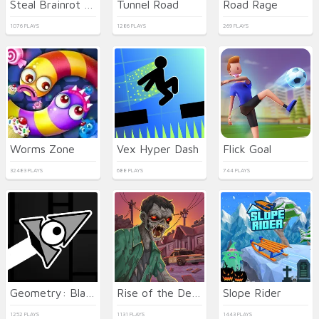
Steal Brainrot Duel
Tunnel Road
Road Rage
1076 PLAYS
1286 PLAYS
269 PLAYS
Worms Zone
Vex Hyper Dash
Flick Goal
32483 PLAYS
688 PLAYS
744 PLAYS
Geometry: Black Wave
Rise of the Dead
Slope Rider
1252 PLAYS
1131 PLAYS
1443 PLAYS