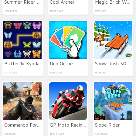
Summer Rider 3D 2026
Cool Archer
Magic Brick Wars
1018 PLAYS
13291 PLAYS
657 PLAYS
Butterfly Kyodai
Uno Online
Snow Rush 3D
7718 PLAYS
1045 PLAYS
661 PLAYS
Commando Force 2
GP Moto Racing 3
Slope Rider
890 PLAYS
12748 PLAYS
1443 PLAYS