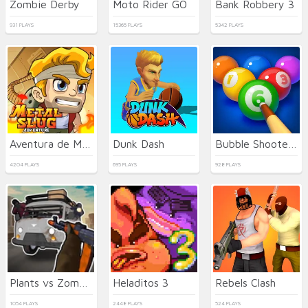
Zombie Derby
Moto Rider GO
Bank Robbery 3
931 PLAYS
15365 PLAYS
5342 PLAYS
Aventura de Metal Slug
Dunk Dash
Bubble Shooter Billiard Pool
4204 PLAYS
695 PLAYS
928 PLAYS
Plants vs Zombies Hybrids
Heladitos 3
Rebels Clash
1054 PLAYS
2448 PLAYS
524 PLAYS