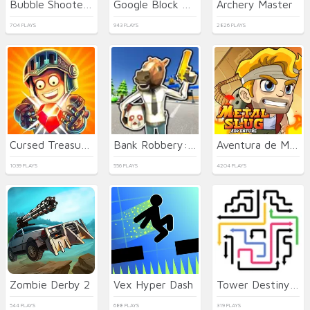
Bubble Shooter Wild West
Google Block Breaker
Archery Master
704 PLAYS
943 PLAYS
2826 PLAYS
Cursed Treasure 2
Bank Robbery: Escape
Aventura de Metal Slug
1039 PLAYS
556 PLAYS
4204 PLAYS
Zombie Derby 2
Vex Hyper Dash
Tower Destiny Survive
544 PLAYS
688 PLAYS
319 PLAYS