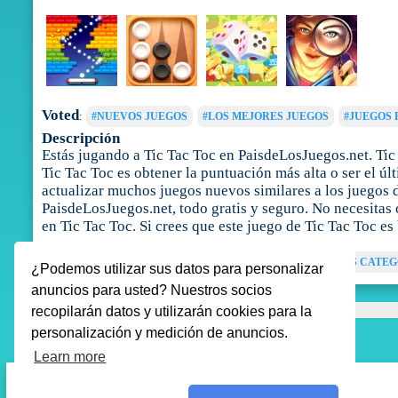
Voted
:
#NUEVOS JUEGOS
#LOS MEJORES JUEGOS
#JUEGOS 
Descripción
Estás jugando a Tic Tac Toc en PaisdeLosJuegos.net. Tic
Tic Tac Toc es obtener la puntuación más alta o ser el ú
actualizar muchos juegos nuevos similares a los juegos d
PaisdeLosJuegos.net, todo gratis y seguro. No necesitas 
en Tic Tac Toc. Si crees que este juego de Tic Tac Toc e
Tags
:
JUEGOS PARA NINOS
JUEGOS MENTALES
MÁS CATEG
¿Podemos utilizar sus datos para personalizar
anuncios para usted? Nuestros socios
recopilarán datos y utilizarán cookies para la
personalización y medición de anuncios.
Learn more